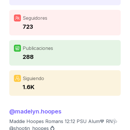
Seguidores
723
Publicaciones
288
Siguiendo
1.6K
@
madelyn.hoopes
Maddie Hoopes Romans 12:12 PSU Alum💙 RN🩺
@shootin_hoopes 💍