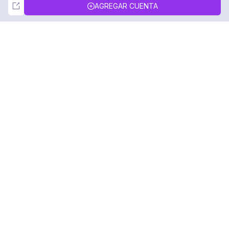
Not Now
Accept
AGREGAR CUENTA
DolphinRadar
Tu Rastreador Definitivo de Actividad en
Instagram
Síguenos
PRODUCTO
RECURSOS
Muestra de Análisis
Registro de Cambios
Precios
Blog
Contáctanos
Sobre nosotros
Reseñas