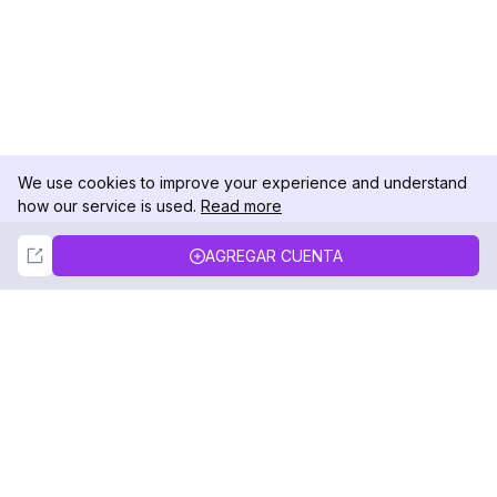
We use cookies to improve your experience and understand
how our service is used.
Read more
Not Now
Accept
AGREGAR CUENTA
DolphinRadar
Tu Rastreador Definitivo de Actividad en
Instagram