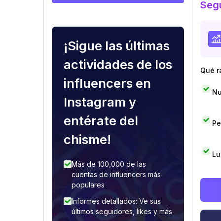
Segu
¡Sigue las últimas
actividades de los
Qué r
influencers en
Nu
Instagram y
entérate del
Pe
chisme!
Lu
Más de 100,000 de las
cuentas de influencers más
populares
Informes detallados: Ve sus
últimos seguidores, likes y más