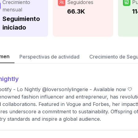
Crecimiento
Seguidores
Pu
mensual
66.3K
11
Seguimiento
iniciado
men
Perspectivas de actividad
Crecimiento de Seg
nightly
otify - Lo Nightly @loversonlylingerie - Available now 🤍
enowned fashion influencer and entrepreneur, has revolutio
 collaborations. Featured in Vogue and Forbes, her impactf
res underscore a commitment to sustainability. Offspring o
try standards and inspire a global audience.