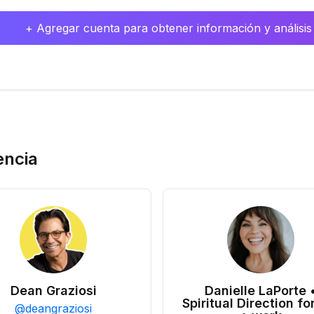
+ Agregar cuenta para obtener información y análisis
encia
Dean Graziosi
Danielle LaPorte 
Spiritual Direction for
@
deangraziosi