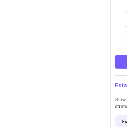
Esta
Slow 
strat
F