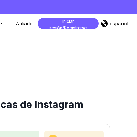
Iniciar
español
Afiliado
sesión/Registrarse
icas de Instagram