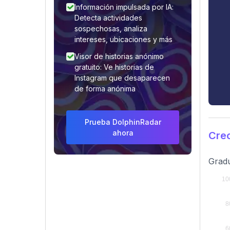
Información impulsada por IA:
Detecta actividades
sospechosas, analiza
intereses, ubicaciones y más
Visor de historias anónimo
gratuito: Ve historias de
Instagram que desaparecen
de forma anónima
Prueba DolphinRadar
ahora
Crec
Gradu