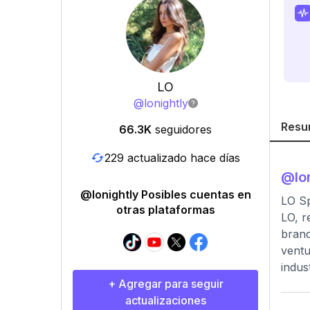
LO
@
lonightly
Resu
66.3K
seguidores
229 actualizado hace días
@
lo
@lonightly Posibles cuentas en
LO Sp
otras plataformas
LO, r
brand
ventu
indus
+ Agregar para seguir
actualizaciones