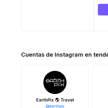
Cuentas de Instagram en tend
EarthPix 🌎 Travel
@
earthpix