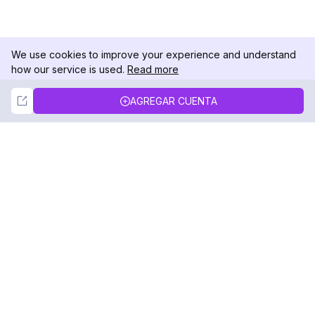
We use cookies to improve your experience and understand
how our service is used.
Read more
Not Now
Accept
AGREGAR CUENTA
DolphinRadar
Tu Rastreador Definitivo de Actividad en
Instagram
Síguenos