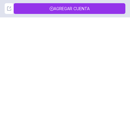
Not Now
Accept
AGREGAR CUENTA
DolphinRadar
Tu Rastreador Definitivo de Actividad en
Instagram
Síguenos
PRODUCTO
RECURSOS
Muestra de Análisis
Registro de Cambios
Precios
Blog
Contáctanos
Sobre nosotros