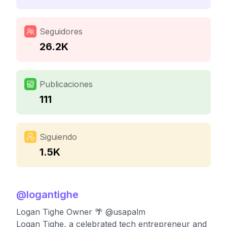
Seguidores
26.2K
Publicaciones
111
Siguiendo
1.5K
@
logantighe
Logan Tighe Owner 🌴 @usapalm
Logan Tighe, a celebrated tech entrepreneur and