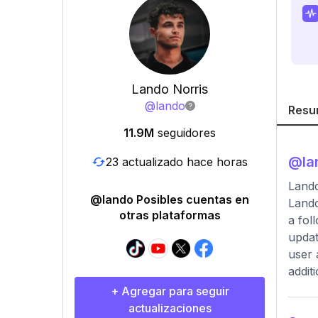
Lando Norris
@
lando
Resu
11.9M
seguidores
@
la
23 actualizado hace horas
Lando
@lando Posibles cuentas en
Lando
otras plataformas
a fol
updat
user 
addit
+ Agregar para seguir
actualizaciones