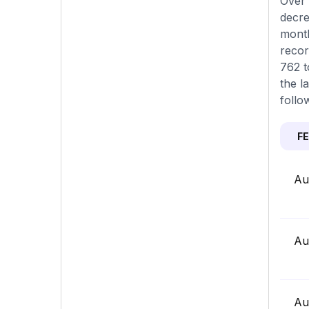
Over 
decre
month
recor
762 t
the l
follo
F
Au
Au
Au