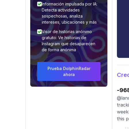
Información impulsada por IA:
Detecta actividades
sospechosas, analiza
intereses, ubicaciones y más
Visor de historias anónimo
gratuito: Ve historias de
Instagram que desaparecen
de forma anónima
Prueba DolphinRadar
Cre
ahora
-96
@land
track
weekl
this 