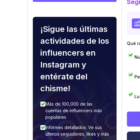
Segu
¡Sigue las últimas
actividades de los
Qué r
influencers en
Nu
Instagram y
entérate del
Pe
chisme!
Lu
Más de 100,000 de las
cuentas de influencers más
populares
Informes detallados: Ve sus
últimos seguidores, likes y más