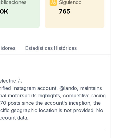
blicaciones
Siguiendo
.0K
765
uidores
Estadísticas Históricas
lectric 🛴
rified Instagram account, @lando, maintains
al motorsports highlights, competitive racing
970 posts since the account's inception, the
ific geographic location is not provided. No
account data.