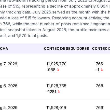
the two-month tracking period from July 2026 to August 2
ase of 515, representing a decline of approximately 0.004
ly tracking data. July 2026 served as the month with the 
ded a loss of 515 followers. Regarding account activity, the
o 766, while the total number of posts remained stagnant a
atest snapshot taken in August 2026, the profile maintains 
wed, and 1,970 total posts.
ECHA
CONTEO DE SEGUIDORES
CONTEO D
g 7, 2026
11,925,770
765
-968
-1
g 6, 2026
11,926,738
766
-1281
g 5, 2026
11,928,019
766