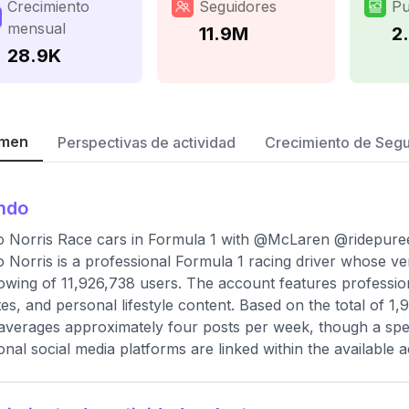
Crecimiento
Seguidores
Pu
mensual
11.9M
2
28.9K
men
Perspectivas de actividad
Crecimiento de Seg
ndo
 Norris Race cars in Formula 1 with @McLaren @ridepuree
 Norris is a professional Formula 1 racing driver whose ve
lowing of 11,926,738 users. The account features profession
es, and personal lifestyle content. Based on the total of 1,
averages approximately four posts per week, though a spec
ional social media platforms are linked within the available 