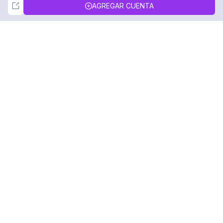
Not Now
Accept
AGREGAR CUENTA
DolphinRadar
Tu Rastreador Definitivo de Actividad en
Instagram
Síguenos
PRODUCTO
RECURSOS
Muestra de Análisis
Registro de Cambios
Precios
Blog
Contáctanos
Sobre nosotros
Reseñas