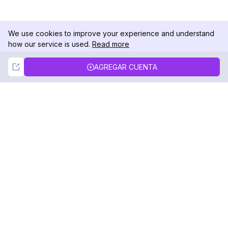
We use cookies to improve your experience and understand
how our service is used.
Read more
Not Now
Accept
AGREGAR CUENTA
DolphinRadar
Tu Rastreador Definitivo de Actividad en
Instagram
Síguenos