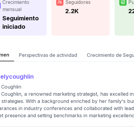
Crecimiento
Seguidores
Pu
mensual
2.2K
2
Seguimiento
iniciado
men
Perspectivas de actividad
Crecimiento de Seg
elycoughlin
 Coughlin
 Coughlin, a renowned marketing strategist, has excelled i
al strategies. With a background enriched by her family's 
rances in industry conferences and collaborated with leading
t presence and setting benchmarks in marketing excellenc