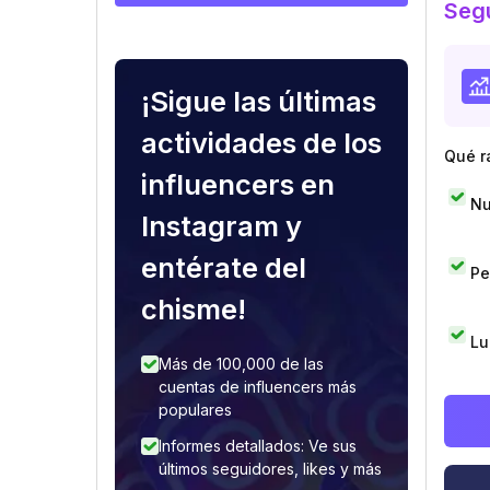
Segu
¡Sigue las últimas
actividades de los
Qué r
influencers en
Nu
Instagram y
entérate del
Pe
chisme!
Lu
Más de 100,000 de las
cuentas de influencers más
populares
Informes detallados: Ve sus
últimos seguidores, likes y más