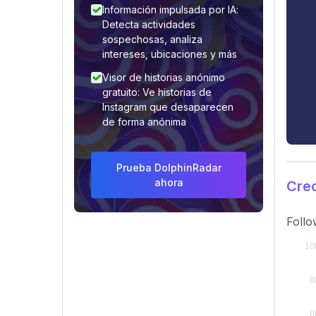
Información impulsada por IA:
Detecta actividades
sospechosas, analiza
intereses, ubicaciones y más
Visor de historias anónimo
gratuito: Ve historias de
Instagram que desaparecen
de forma anónima
Prueba DolphinRadar
ahora
Crec
Follo