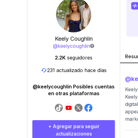
Keely Coughlin
@
keelycoughlin
Resu
2.2K
seguidores
231 actualizado hace días
@
ke
@keelycoughlin Posibles cuentas
Keely
en otras plataformas
Keely
digit
appea
marke
+ Agregar para seguir
actualizaciones