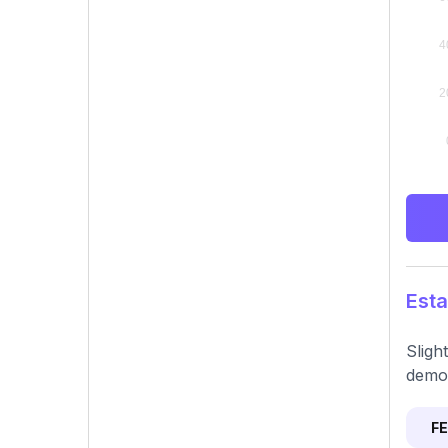
Esta
Sligh
demon
F