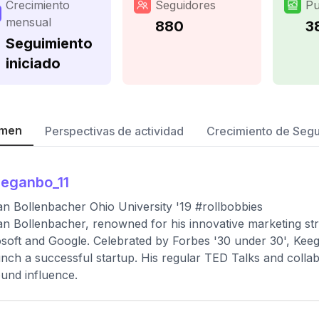
Crecimiento
Seguidores
Pu
mensual
880
3
Seguimiento
iniciado
men
Perspectivas de actividad
Crecimiento de Seg
eganbo_11
n Bollenbacher Ohio University '19 #rollbobbies
n Bollenbacher, renowned for his innovative marketing strat
soft and Google. Celebrated by Forbes '30 under 30', Keegan
unch a successful startup. His regular TED Talks and collab
und influence.