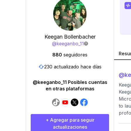
Keegan Bollenbacher
@
keeganbo_11
Resu
880
seguidores
230 actualizado hace días
@
ke
@keeganbo_11 Posibles cuentas
Keega
en otras plataformas
Keega
Micro
to la
profo
+ Agregar para seguir
actualizaciones