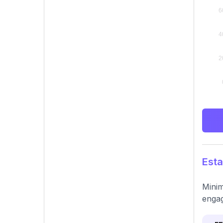
Esta
Minim
enga