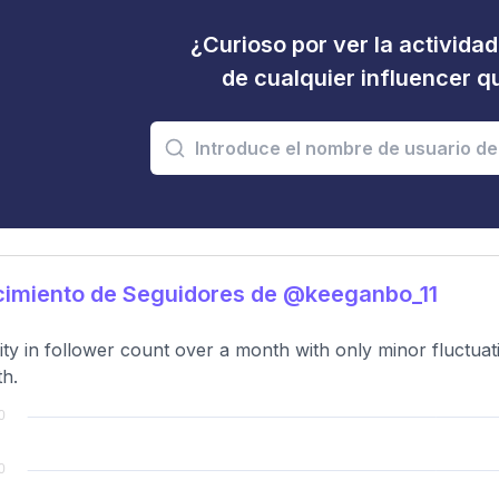
¿Curioso por ver la activida
de cualquier influencer 
cimiento de Seguidores de @keeganbo_11
lity in follower count over a month with only minor fluctua
h.