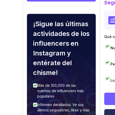
Segu
¡Sigue las últimas
actividades de los
Qué r
influencers en
Nu
Instagram y
entérate del
Pe
chisme!
Lu
Más de 100,000 de las
cuentas de influencers más
populares
Informes detallados: Ve sus
últimos seguidores, likes y más