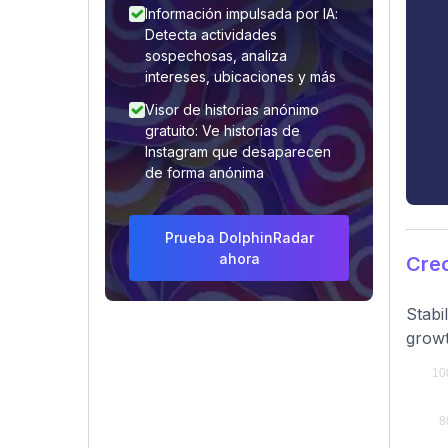
Información impulsada por IA:
Detecta actividades
sospechosas, analiza
intereses, ubicaciones y más
Visor de historias anónimo
gratuito: Ve historias de
Instagram que desaparecen
de forma anónima
Prueba DolphinRadar
ahora
Cre
Stabi
growt