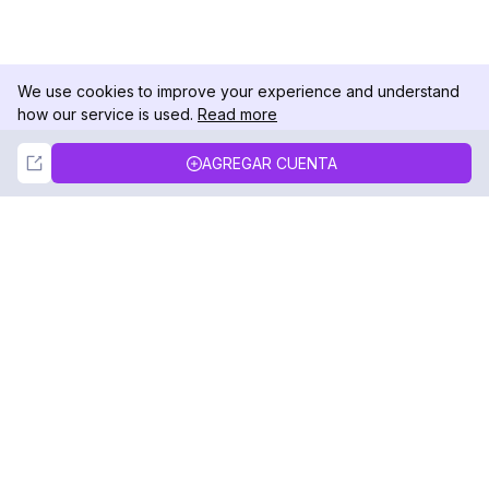
We use cookies to improve your experience and understand
how our service is used.
Read more
Not Now
Accept
AGREGAR CUENTA
DolphinRadar
Tu Rastreador Definitivo de Actividad en
Instagram
Síguenos