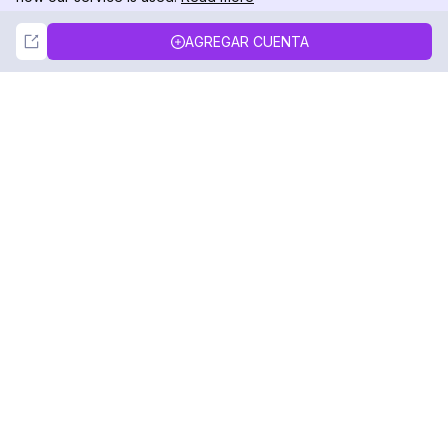
Not Now
Accept
AGREGAR CUENTA
DolphinRadar
Tu Rastreador Definitivo de Actividad en
Instagram
Síguenos
PRODUCTO
RECURSOS
Muestra de Análisis
Registro de Cambios
Precios
Blog