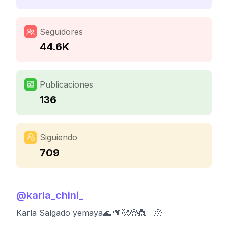
Seguidores
44.6K
Publicaciones
136
Siguiendo
709
@
karla_chini_
Karla Salgado yemaya🌊 🩵🥰😍👸🏼🫠