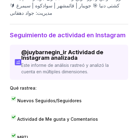
کشتی دنیا 🎯 جویبار | قائمشهر | سوادکوه | سیمرغ 🔰
مدیریت: جواد دهقانی
Seguimiento de actividad en Instagram
@
juybarnegin_ir
Actividad de
Instagram analizada
Este informe de análisis rastreó y analizó la
cuenta en múltiples dimensiones.
Qué rastrea:
Nuevos Seguidos/Seguidores
Actividad de Me gusta y Comentarios
MBTI