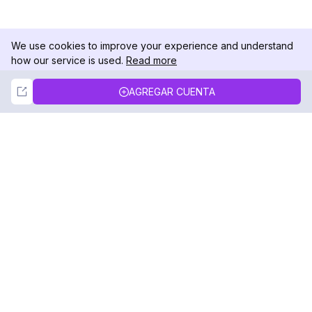
We use cookies to improve your experience and understand
how our service is used.
Read more
Not Now
Accept
AGREGAR CUENTA
DolphinRadar
Tu Rastreador Definitivo de Actividad en
Instagram
Síguenos