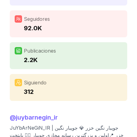
Seguidores
92.0K
Publicaciones
2.2K
Siguiendo
312
@
juybarnegin_ir
JuYbArNeGiN_IR | جویبار نگین خزر 💎 جويبار نگین
خزر 📍اولین و بزرگترین رسانه مجازی جویبار 🤼‍♂️ پایتخت