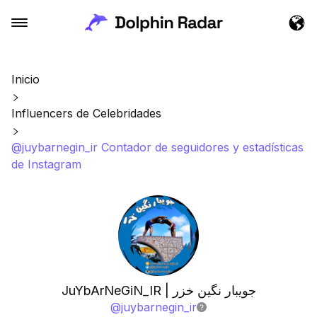
Inicio
Influencers de Celebridades
@juybarnegin_ir Contador de seguidores y estadísticas
de Instagram
JuYbArNeGiN_IR | جویبار نگین خزر
@
juybarnegin_ir