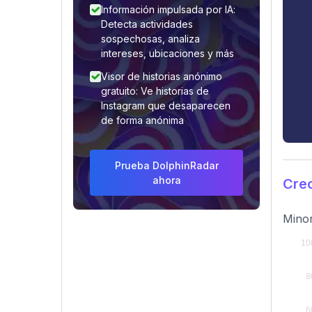
Información impulsada por IA:
Detecta actividades
sospechosas, analiza
intereses, ubicaciones y más
Visor de historias anónimo
gratuito: Ve historias de
Instagram que desaparecen
de forma anónima
Prueba DolphinRadar
ahora
Crec
Minor