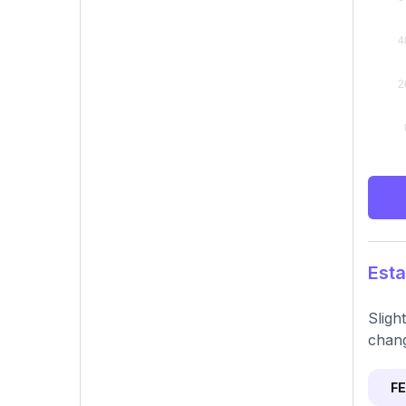
Esta
Sligh
chan
F