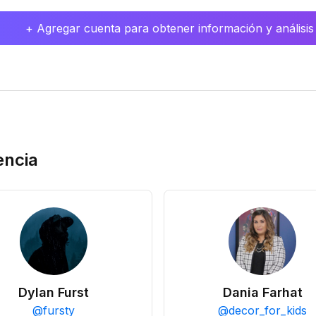
+ Agregar cuenta para obtener información y análisis
encia
Dylan Furst
Dania Farhat
@
fursty
@
decor_for_kids