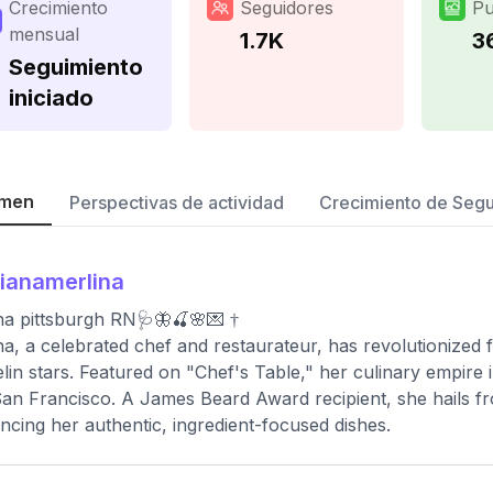
Crecimiento
Seguidores
Pu
mensual
1.7K
3
Seguimiento
iniciado
men
Perspectivas de actividad
Crecimiento de Seg
lianamerlina
na pittsburgh RN🩺🦋🍒🌸💌 †
na, a celebrated chef and restaurateur, has revolutionized f
lin stars. Featured on "Chef's Table," her culinary empire 
an Francisco. A James Beard Award recipient, she hails fr
encing her authentic, ingredient-focused dishes.