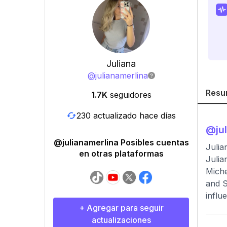
Juliana
@
julianamerlina
Resu
1.7K
seguidores
230 actualizado hace días
@
ju
@julianamerlina Posibles cuentas
Julia
en otras plataformas
Julia
Miche
and S
influ
+ Agregar para seguir
actualizaciones