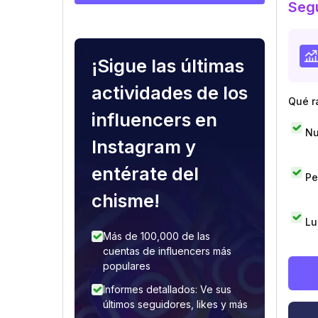
Segu
¡Sigue las últimas
actividades de los
Qué r
influencers en
Nu
Instagram y
entérate del
Pe
chisme!
Lu
Más de 100,000 de las
cuentas de influencers más
populares
Informes detallados: Ve sus
últimos seguidores, likes y más