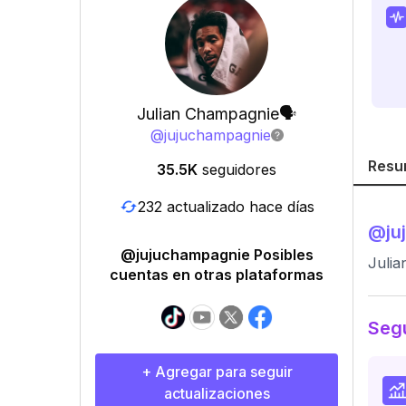
Julian Champagnie🗣
@
jujuchampagnie
Resu
35.5K
seguidores
232 actualizado hace días
@
ju
@jujuchampagnie Posibles
Juli
cuentas en otras plataformas
Segu
+ Agregar para seguir
actualizaciones