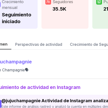
Crecimiento
Seguidores
Pu
mensual
35.5K
2
Seguimiento
iniciado
men
Perspectivas de actividad
Crecimiento de Seg
juchampagnie
an Champagnie🗣
imiento de actividad en Instagram
@
jujuchampagnie
Actividad de Instagram analiz
Este informe de análisis rastreó y analizó la cuenta en múltiples di