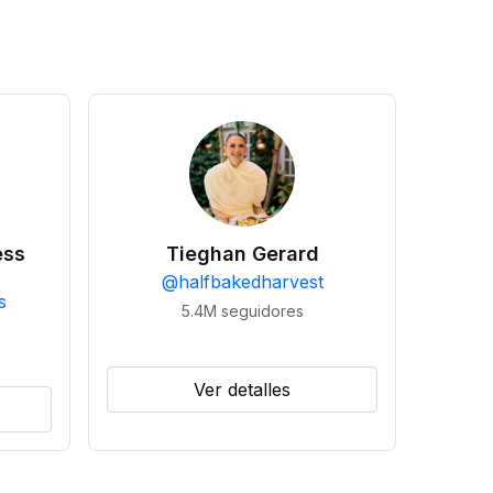
ess
Tieghan Gerard
@
halfbakedharvest
s
5.4M
seguidores
Ver detalles