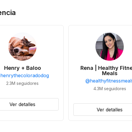
encia
Henry + Baloo
Rena | Healthy Fitn
Meals
@
henrythecoloradodog
@
healthyfitnessmeal
2.3M
seguidores
4.3M
seguidores
Ver detalles
Ver detalles