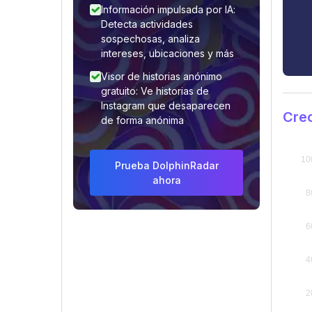
Información impulsada por IA:
Detecta actividades
sospechosas, analiza
intereses, ubicaciones y más
Visor de historias anónimo
gratuito: Ve historias de
Instagram que desaparecen
Cre
de forma anónima
Prueba DolphinRadar
ahora