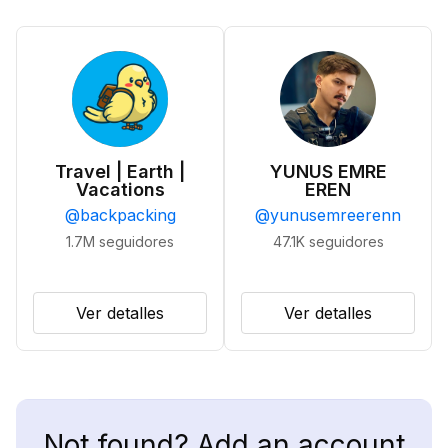
Travel | Earth |
YUNUS EMRE
Vacations
EREN
@
backpacking
@
yunusemreerenn
1.7M
seguidores
47.1K
seguidores
Ver detalles
Ver detalles
Not found? Add an account