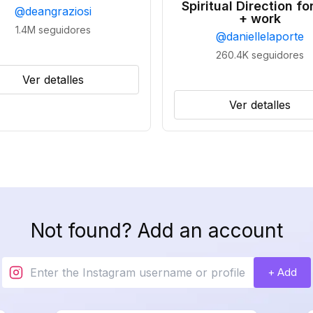
Spiritual Direction for
@
deangraziosi
+ work
1.4M
seguidores
@
daniellelaporte
260.4K
seguidores
Ver detalles
Ver detalles
Not found? Add an account
+ Add