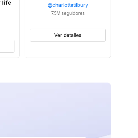
 life
@
charlottetilbury
7.5M
seguidores
Ver detalles