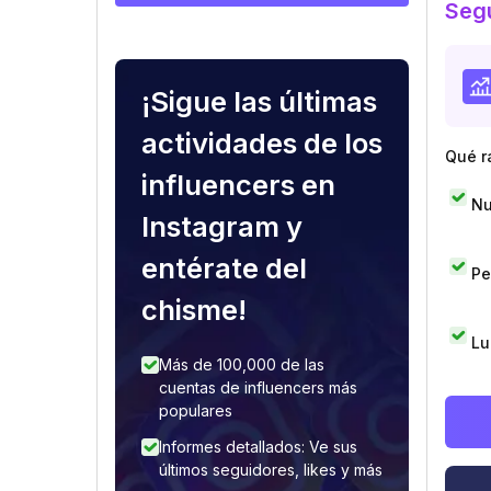
Segu
¡Sigue las últimas
actividades de los
Qué r
influencers en
Nu
Instagram y
entérate del
Pe
chisme!
Lu
Más de 100,000 de las
cuentas de influencers más
populares
Informes detallados: Ve sus
últimos seguidores, likes y más