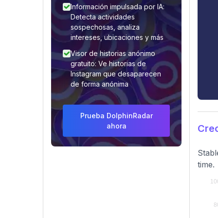
Información impulsada por IA:
Detecta actividades
sospechosas, analiza
intereses, ubicaciones y más
Visor de historias anónimo
gratuito: Ve historias de
Instagram que desaparecen
de forma anónima
Prueba DolphinRadar
ahora
Crec
Stabl
time.