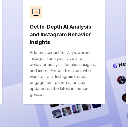
Get In-Depth AI Analysis
and Instagram Behavior
Insights
Add an account for AI-powered
Instagram analysis. Dive into
behavior analysis, location insights,
and more. Perfect for users who
want to track Instagram trends,
engagement patterns, or stay
updated on the latest influencer
gossip.