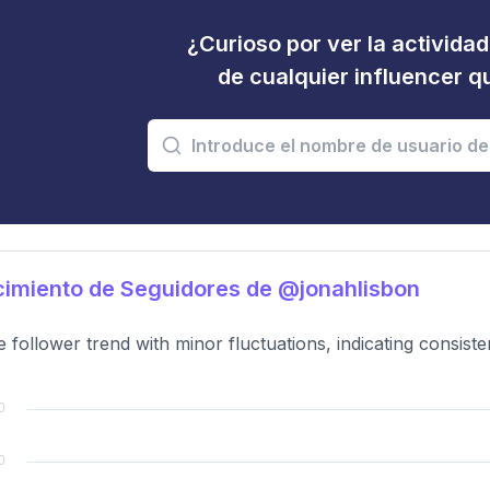
¿Curioso por ver la activida
de cualquier influencer 
imiento de Seguidores de @jonahlisbon
e follower trend with minor fluctuations, indicating consis