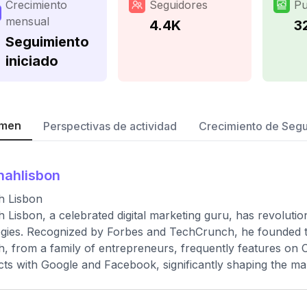
Crecimiento
Seguidores
Pu
mensual
4.4K
3
Seguimiento
iniciado
men
Perspectivas de actividad
Crecimiento de Seg
nahlisbon
h Lisbon
 Lisbon, a celebrated digital marketing guru, has revolutio
egies. Recognized by Forbes and TechCrunch, he founded the
, from a family of entrepreneurs, frequently features on 
cts with Google and Facebook, significantly shaping the ma