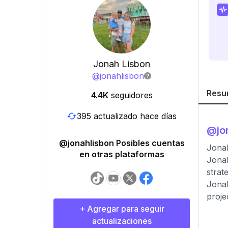
Jonah Lisbon
@
jonahlisbon
Resu
4.4K
seguidores
395 actualizado hace días
@
jo
@jonahlisbon Posibles cuentas
Jona
en otras plataformas
Jonah
strat
Jonah
proje
+ Agregar para seguir
actualizaciones