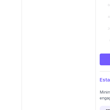
Esta
Minim
engag