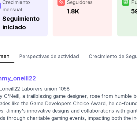
Crecimiento
Seguidores
Pu
mensual
1.8K
5
Seguimiento
iniciado
men
Perspectivas de actividad
Crecimiento de Seg
mmy_oneill22
_oneill22 Laborers union 1058
 O'Neill, a trailblazing game designer, rose from humble b
ades like the Game Developers Choice Award, he co-founde
s, Jimmy's innovative designs and collaborations with gian
ds through charitable gaming events, impacting both the i