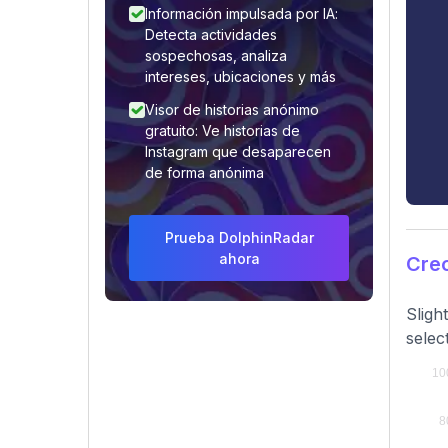
Información impulsada por IA:
Detecta actividades
sospechosas, analiza
intereses, ubicaciones y más
Visor de historias anónimo
gratuito: Ve historias de
Instagram que desaparecen
de forma anónima
Prueba DolphinRadar
ahora
Crec
Sligh
selec