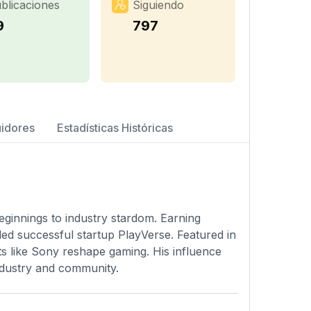
blicaciones
Siguiendo
9
797
uidores
Estadísticas Históricas
eginnings to industry stardom. Earning
d successful startup PlayVerse. Featured in
ts like Sony reshape gaming. His influence
ndustry and community.