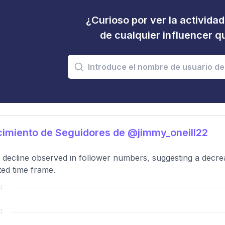
¿Curioso por ver la activida
de cualquier influencer 
imiento de Seguidores de @jimmy_oneill22
t decline observed in follower numbers, suggesting a decr
ted time frame.