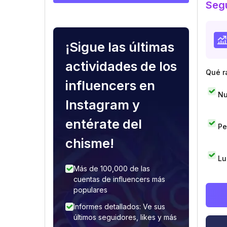
Segu
¡Sigue las últimas
actividades de los
Qué r
influencers en
Nu
Instagram y
entérate del
Pe
chisme!
Lu
Más de 100,000 de las
cuentas de influencers más
populares
Informes detallados: Ve sus
últimos seguidores, likes y más