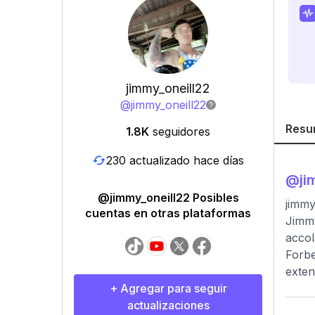
jimmy_oneill22
@
jimmy_oneill22
Resu
1.8K
seguidores
230 actualizado hace días
@
ji
@jimmy_oneill22 Posibles
jimmy
cuentas en otras plataformas
Jimmy
accol
Forbe
exten
+ Agregar para seguir
actualizaciones