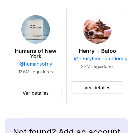
Humans of New
Henry + Baloo
York
@
henrythecoloradodog
@
humansofny
2.3M
seguidores
12.6M
seguidores
Ver detalles
Ver detalles
Not found? Add an account