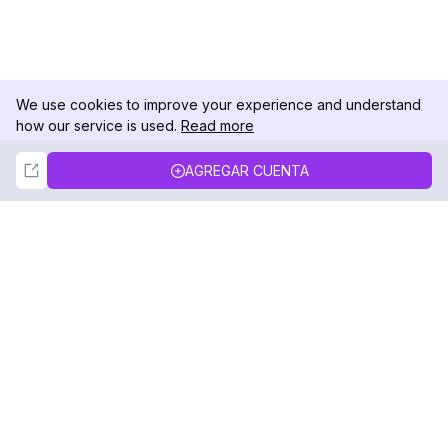
We use cookies to improve your experience and understand
how our service is used.
Read more
Not Now
Accept
AGREGAR CUENTA
DolphinRadar
Tu Rastreador Definitivo de Actividad en
Instagram
Síguenos