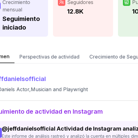
Crecimiento
Seguidores
Pu
mensual
12.8K
1
Seguimiento
iniciado
men
Perspectivas de actividad
Crecimiento de Seg
ffdanielsofficial
Daniels Actor,Musician and Playwright
imiento de actividad en Instagram
@
jeffdanielsofficial
Actividad de Instagram anali
Este informe de análisis rastreó y analizó la cuenta en múltiples di