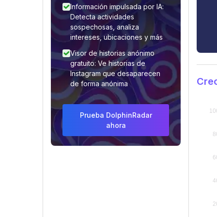
Información impulsada por IA:
Detecta actividades
sospechosas, analiza
intereses, ubicaciones y más
Visor de historias anónimo
gratuito: Ve historias de
Instagram que desaparecen
Crec
de forma anónima
Prueba DolphinRadar
ahora