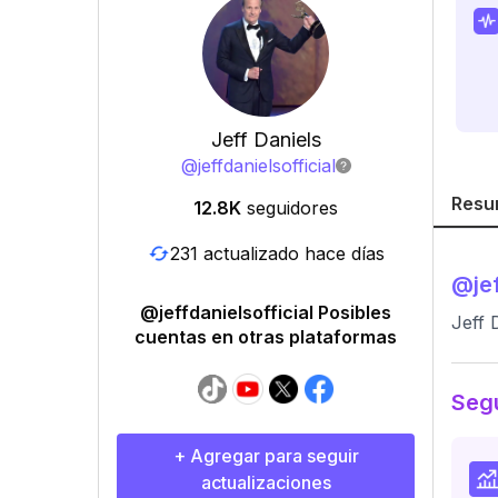
Jeff Daniels
@
jeffdanielsofficial
Resu
12.8K
seguidores
231 actualizado hace días
@
je
@jeffdanielsofficial Posibles
Jeff 
cuentas en otras plataformas
Segu
+ Agregar para seguir
actualizaciones