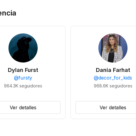
encia
Dylan Furst
Dania Farhat
@
fursty
@
decor_for_kids
964.3K
seguidores
968.6K
seguidores
Ver detalles
Ver detalles