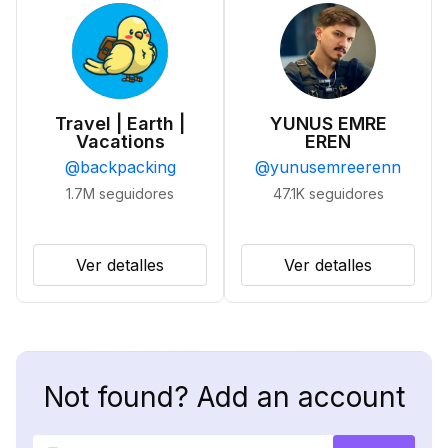
Travel | Earth |
YUNUS EMRE
Vacations
EREN
@
backpacking
@
yunusemreerenn
1.7M
seguidores
47.1K
seguidores
Ver detalles
Ver detalles
Not found? Add an account