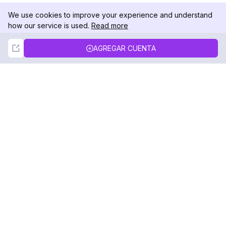
We use cookies to improve your experience and understand
how our service is used.
Read more
Not Now
Accept
AGREGAR CUENTA
DolphinRadar
Tu Rastreador Definitivo de Actividad en
Instagram
Síguenos
PRODUCTO
RECURSOS