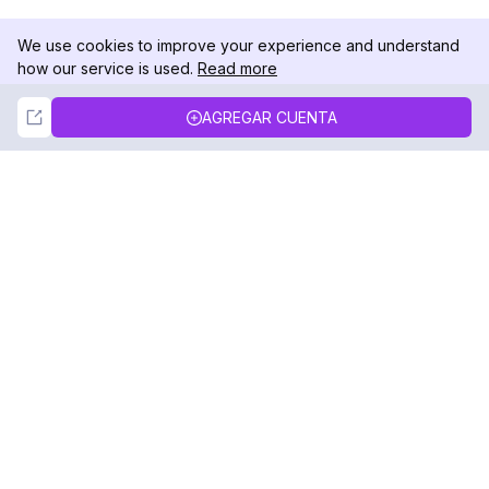
We use cookies to improve your experience and understand
how our service is used.
Read more
Not Now
Accept
AGREGAR CUENTA
DolphinRadar
Tu Rastreador Definitivo de Actividad en
Instagram
Síguenos
PRODUCTO
RECURSOS