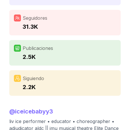
Seguidores
31.3K
Publicaciones
2.5K
Siguiendo
2.2K
@
iceicebabyy3
liv ice performer • educator • choreographer •
adjudicator aldc || jmu musical theatre Elite Dance