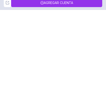
Not Now
Accept
AGREGAR CUENTA
DolphinRadar
Tu Rastreador Definitivo de Actividad en
Instagram
Síguenos
PRODUCTO
RECURSOS
Muestra de Análisis
Registro de Cambios
Precios
Blog
Contáctanos
Sobre nosotros
Reseñas