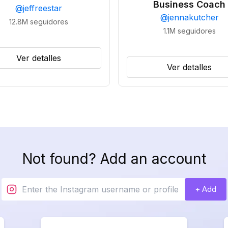
Business Coach
@
jeffreestar
@
jennakutcher
12.8M
seguidores
1.1M
seguidores
Ver detalles
Ver detalles
Not found? Add an account
+ Add