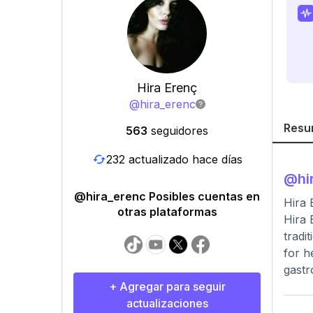
Hira Erenç
@
hira_erenc
Resu
563
seguidores
232 actualizado hace días
@
hi
@hira_erenc Posibles cuentas en
Hira 
otras plataformas
Hira 
tradi
for h
gast
+ Agregar para seguir
actualizaciones