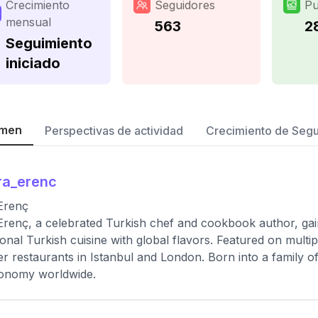
Crecimiento
Seguidores
Pu
mensual
563
2
Seguimiento
iniciado
men
Perspectivas de actividad
Crecimiento de Seg
ra_erenc
Erenç
Erenç, a celebrated Turkish chef and cookbook author, gai
tional Turkish cuisine with global flavors. Featured on mul
er restaurants in Istanbul and London. Born into a family o
ronomy worldwide.