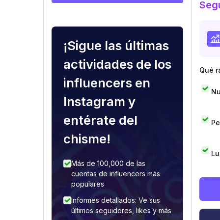
Segu
¡Sigue las últimas
actividades de los
Qué r
influencers en
Nu
Instagram y
entérate del
Pe
chisme!
Lu
Más de 100,000 de las
cuentas de influencers más
populares
Informes detallados: Ve sus
últimos seguidores, likes y más