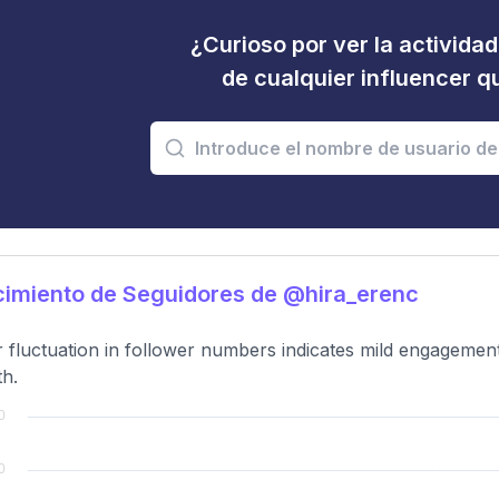
¿Curioso por ver la activida
de cualquier influencer 
imiento de Seguidores de @hira_erenc
 fluctuation in follower numbers indicates mild engagement
h.