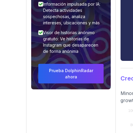
Información impulsada por IA:
Detecta actividades
sospechosas, analiza
intereses, ubicaciones y más
Visor de historias anónimo
gratuito: Ve historias de
Instagram que desaparecen
de forma anónima
Prueba DolphinRadar
ahora
Crec
Minor
growt