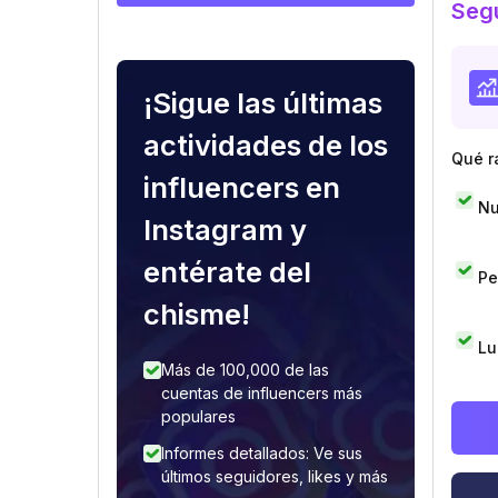
Segu
¡Sigue las últimas
actividades de los
Qué r
influencers en
Nu
Instagram y
entérate del
Pe
chisme!
Lu
Más de 100,000 de las
cuentas de influencers más
populares
Informes detallados: Ve sus
últimos seguidores, likes y más