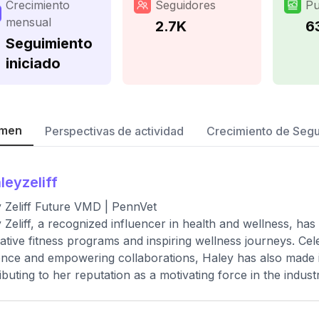
Crecimiento
Seguidores
Pu
mensual
2.7K
6
Seguimiento
iniciado
men
Perspectivas de actividad
Crecimiento de Seg
leyzeliff
 Zeliff Future VMD | PennVet
 Zeliff, a recognized influencer in health and wellness, has 
ative fitness programs and inspiring wellness journeys. Cel
nce and empowering collaborations, Haley has also made i
ibuting to her reputation as a motivating force in the indust