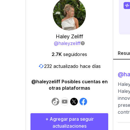
Haley Zeliff
@
haleyzeliff
Resu
2.7K
seguidores
232 actualizado hace días
@
ha
@haleyzeliff Posibles cuentas en
Haley
otras plataformas
Haley
innov
prese
contr
+ Agregar para seguir
actualizaciones