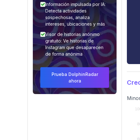
Información impulsada por IA:
Detecta actividades
sospechosas, analiza
intereses, ubicaciones y más
Visor de historias anónimo
gratuito: Ve historias de
Instagram que desaparecen
de forma anónima
Prueba DolphinRadar
ahora
Crec
Minor