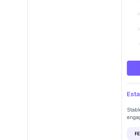
Esta
Stabl
enga
F