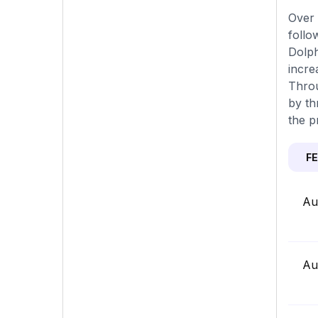
Over 
follo
Dolph
incre
Throu
by th
the p
F
Au
Au