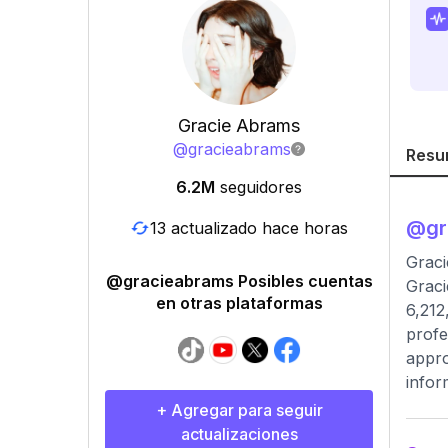
Gracie Abrams
@
gracieabrams
Resu
6.2M
seguidores
@
g
13 actualizado hace horas
Graci
@gracieabrams Posibles cuentas
Graci
en otras plataformas
6,212
profe
appro
infor
+ Agregar para seguir
actualizaciones