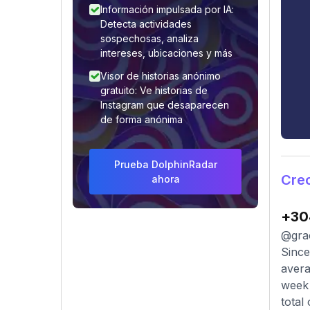
Información impulsada por IA:
Detecta actividades
sospechosas, analiza
intereses, ubicaciones y más
Visor de historias anónimo
gratuito: Ve historias de
Instagram que desaparecen
de forma anónima
Prueba DolphinRadar
Cre
ahora
+30
@grac
Since
avera
week 
total