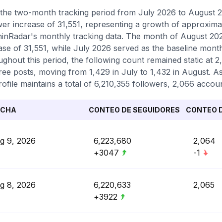
the two-month tracking period from July 2026 to August 2
wer increase of 31,551, representing a growth of approxima
inRadar's monthly tracking data. The month of August 2026
ase of 31,551, while July 2026 served as the baseline mont
ghout this period, the following count remained static at 2
ree posts, moving from 1,429 in July to 1,432 in August. As
rofile maintains a total of 6,210,355 followers, 2,066 accou
ECHA
CONTEO DE SEGUIDORES
CONTEO D
g 9, 2026
6,223,680
2,064
+3047
-1
g 8, 2026
6,220,633
2,065
+3922