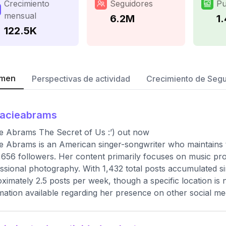
Crecimiento
Seguidores
Pu
mensual
6.2M
1
122.5K
men
Perspectivas de actividad
Crecimiento de Seg
racieabrams
e Abrams The Secret of Us :’) out now
e Abrams is an American singer-songwriter who maintains th
,656 followers. Her content primarily focuses on music pro
ssional photography. With 1,432 total posts accumulated s
ximately 2.5 posts per week, though a specific location is no
mation available regarding her presence on other social me