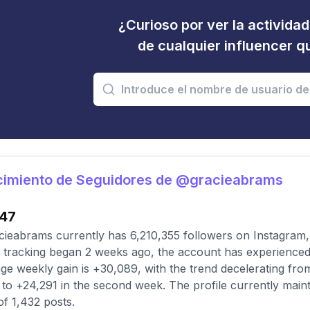
¿Curioso por ver la activida
de cualquier influencer 
cimiento de Seguidores de @gracieabrams
47
ieabrams currently has 6,210,355 followers on Instagram,
 tracking began 2 weeks ago, the account has experienced 
ge weekly gain is +30,089, with the trend decelerating from a
to +24,291 in the second week. The profile currently maint
 of 1,432 posts.