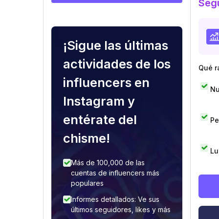
Segu
¡Sigue las últimas
actividades de los
Qué r
influencers en
Nu
Instagram y
entérate del
Pe
chisme!
Lu
Más de 100,000 de las
cuentas de influencers más
populares
Informes detallados: Ve sus
últimos seguidores, likes y más