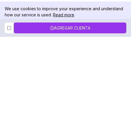
We use cookies to improve your experience and understand
how our service is used.
Read more
Not Now
Accept
AGREGAR CUENTA
DolphinRadar
Tu Rastreador Definitivo de Actividad en
Instagram
Síguenos
PRODUCTO
RECURSOS