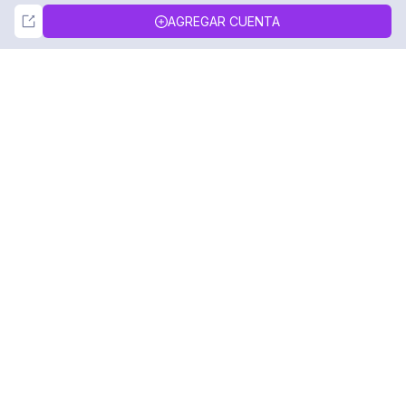
Not Now
Accept
AGREGAR CUENTA
DolphinRadar
Tu Rastreador Definitivo de Actividad en
Instagram
Síguenos
PRODUCTO
RECURSOS
Muestra de Análisis
Registro de Cambios
Precios
Blog
Contáctanos
Sobre nosotros