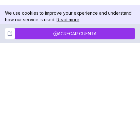
We use cookies to improve your experience and understand
how our service is used.
Read more
Not Now
Accept
AGREGAR CUENTA
DolphinRadar
Tu Rastreador Definitivo de Actividad en
Instagram
Síguenos
PRODUCTO
RECURSOS