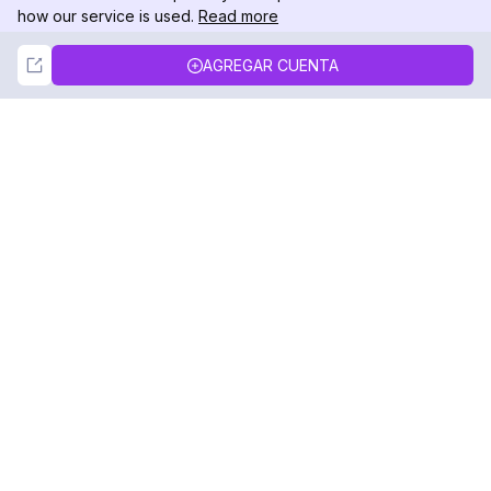
how our service is used.
Read more
Not Now
Accept
AGREGAR CUENTA
DolphinRadar
Tu Rastreador Definitivo de Actividad en
Instagram
Síguenos
PRODUCTO
RECURSOS
Muestra de Análisis
Registro de Cambios
Precios
Blog