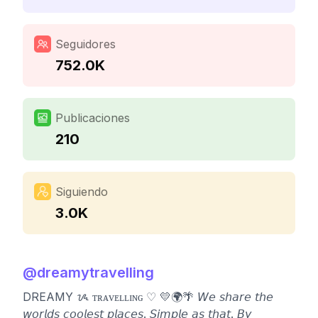
Seguidores
752.0K
Publicaciones
210
Siguiendo
3.0K
@
dreamytravelling
DREAMY ᝰ ᴛʀᴀᴠᴇʟʟɪɴɢ ♡ 💛🌍🌴 𝘞𝘦 𝘴𝘩𝘢𝘳𝘦 𝘵𝘩𝘦
𝘸𝘰𝘳𝘭𝘥𝘴 𝘤𝘰𝘰𝘭𝘦𝘴𝘵 𝘱𝘭𝘢𝘤𝘦𝘴. 𝘚𝘪𝘮𝘱𝘭𝘦 𝘢𝘴 𝘵𝘩𝘢𝘵. 𝘉𝘺