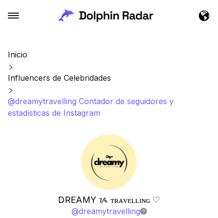
Inicio
Influencers de Celebridades
@dreamytravelling Contador de seguidores y
estadísticas de Instagram
DREAMY ᝰ ᴛʀᴀᴠᴇʟʟɪɴɢ ♡
@
dreamytravelling