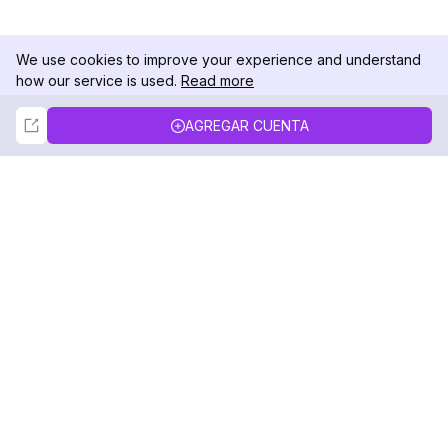
We use cookies to improve your experience and understand
how our service is used.
Read more
Not Now
Accept
AGREGAR CUENTA
DolphinRadar
Tu Rastreador Definitivo de Actividad en
Instagram
Síguenos