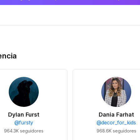
encia
Dylan Furst
Dania Farhat
@
fursty
@
decor_for_kids
964.3K
seguidores
968.6K
seguidores