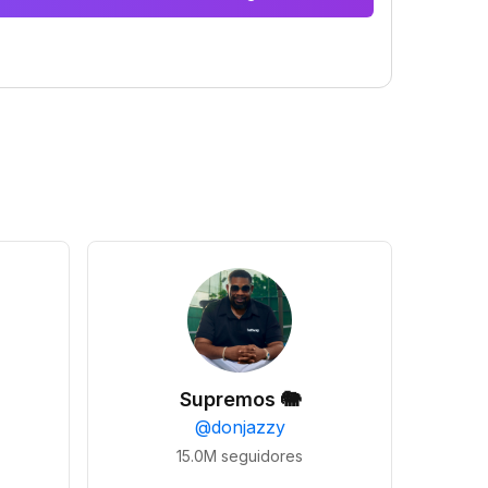
Supremos 🐘
@
donjazzy
15.0M
seguidores