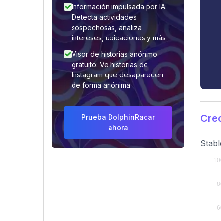
Información impulsada por IA:
Detecta actividades
sospechosas, analiza
intereses, ubicaciones y más
Visor de historias anónimo
gratuito: Ve historias de
Instagram que desaparecen
de forma anónima
Crec
Prueba DolphinRadar
ahora
Stabl