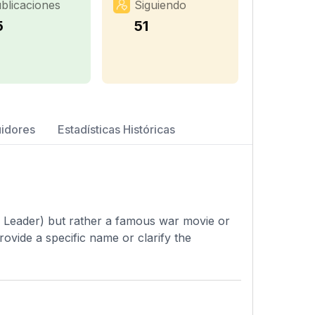
blicaciones
Siguiendo
5
51
uidores
Estadísticas Históricas
on Leader) but rather a famous war movie or
provide a specific name or clarify the