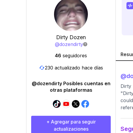
Dirty Dozen
@
dozendirty
Resu
46
seguidores
230 actualizado hace días
@
do
@dozendirty Posibles cuentas en
Dirty
otras plataformas
"Dirt
could
refer
+ Agregar para seguir
Segu
actualizaciones