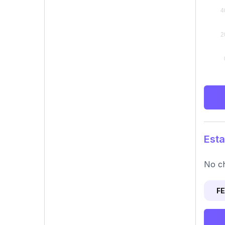
Esta
No ch
F