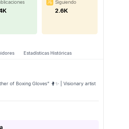
blicaciones
Siguiendo
.4K
2.6K
uidores
Estadísticas Históricas
her of Boxing Gloves” 🥊✨ | Visionary artist
da