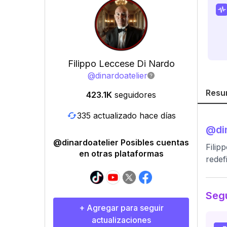
Filippo Leccese Di Nardo
@
dinardoatelier
Resu
423.1K
seguidores
335 actualizado hace días
@
di
@dinardoatelier Posibles cuentas
Filip
en otras plataformas
redef
Segu
+ Agregar para seguir
actualizaciones