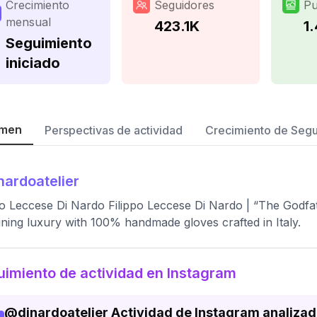
Crecimiento
Seguidores
Pu
mensual
423.1K
1
Seguimiento
iniciado
men
Perspectivas de actividad
Crecimiento de Seg
nardoatelier
po Leccese Di Nardo Filippo Leccese Di Nardo | “The Godfat
ining luxury with 100% handmade gloves crafted in Italy.
imiento de actividad en Instagram
@
dinardoatelier
Actividad de Instagram analiza