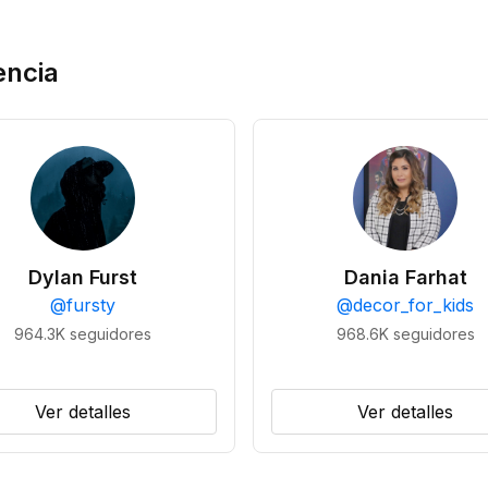
encia
Dylan Furst
Dania Farhat
@
fursty
@
decor_for_kids
964.3K
seguidores
968.6K
seguidores
Ver detalles
Ver detalles