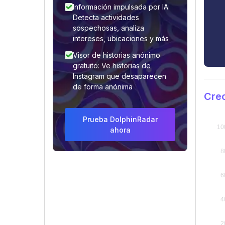
Información impulsada por IA:
Detecta actividades
sospechosas, analiza
intereses, ubicaciones y más
Visor de historias anónimo
gratuito: Ve historias de
Instagram que desaparecen
de forma anónima
Crec
Prueba DolphinRadar
ahora