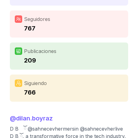
Seguidores
767
Publicaciones
209
Siguiendo
766
@
dilan.boyraz
D B ⠀ོ @sahnecevhermersin @sahnecevherlive
D B ོ, a transformative force in the tech industry,