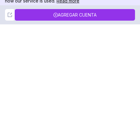
how our service is used.
Read more
Not Now
Accept
AGREGAR CUENTA
DolphinRadar
Tu Rastreador Definitivo de Actividad en
Instagram
Síguenos
PRODUCTO
RECURSOS
Muestra de Análisis
Registro de Cambios
Precios
Blog