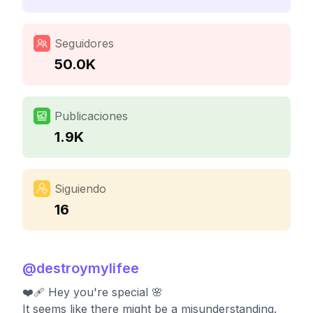
Seguidores
50.0K
Publicaciones
1.9K
Siguiendo
16
@
destroymylifee
❤️‍🩹 Hey you're special 🌸
It seems like there might be a misunderstanding.