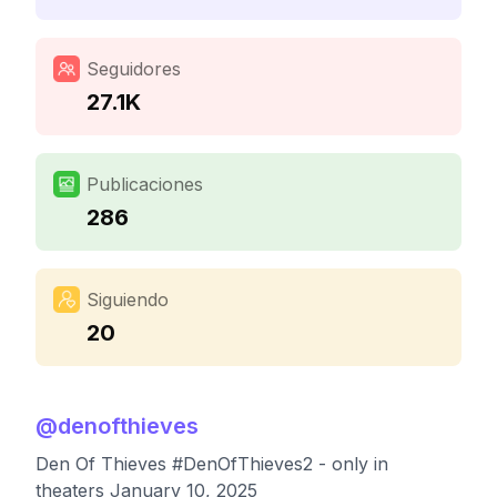
Seguidores
27.1K
Publicaciones
286
Siguiendo
20
@
denofthieves
Den Of Thieves #DenOfThieves2 - only in
theaters January 10, 2025