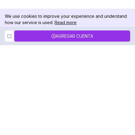
We use cookies to improve your experience and understand
how our service is used.
Read more
Not Now
Accept
AGREGAR CUENTA
DolphinRadar
Tu Rastreador Definitivo de Actividad en
Instagram
Síguenos
PRODUCTO
RECURSOS