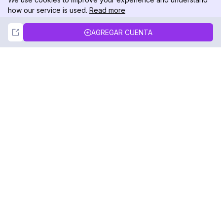
how our service is used.
Read more
Not Now
Accept
AGREGAR CUENTA
DolphinRadar
Tu Rastreador Definitivo de Actividad en
Instagram
Síguenos
PRODUCTO
RECURSOS
Muestra de Análisis
Registro de Cambios