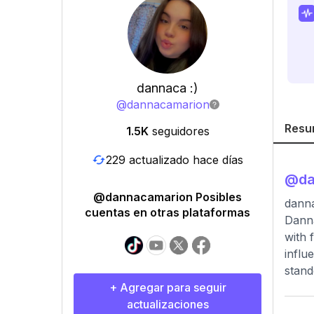
dannaca :)
@
dannacamarion
Resu
1.5K
seguidores
229 actualizado hace días
@
d
@dannacamarion Posibles
dann
cuentas en otras plataformas
Danna
with 
influ
stand
+ Agregar para seguir
actualizaciones