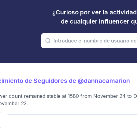
¿Curioso por ver la activida
de cualquier influencer 
cimiento de Seguidores de @dannacamarion
wer count remained stable at 1580 from November 24 to De
ovember 22.