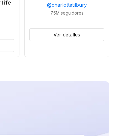
 life
@
charlottetilbury
7.5M
seguidores
Ver detalles