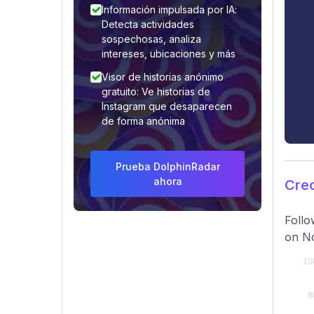
Información impulsada por IA:
Detecta actividades
sospechosas, analiza
intereses, ubicaciones y más
Visor de historias anónimo
gratuito: Ve historias de
Instagram que desaparecen
de forma anónima
Prueba DolphinRadar
ahora
Cre
Follo
on N