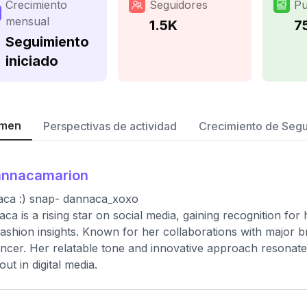
Crecimiento
Seguidores
Pu
mensual
1.5K
7
Seguimiento
iniciado
men
Perspectivas de actividad
Crecimiento de Seg
annacamarion
aca :) snap- dannaca_xoxo
ca is a rising star on social media, gaining recognition for h
fashion insights. Known for her collaborations with major 
encer. Her relatable tone and innovative approach resonate
out in digital media.