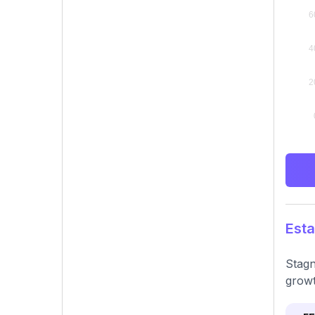
Esta
Stagn
growt