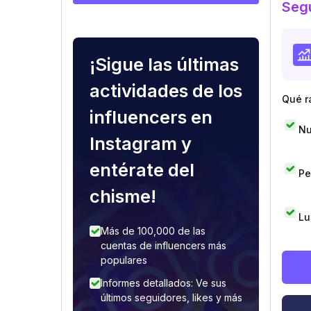
Segu
¡Sigue las últimas
actividades de los
Qué r
influencers en
Nu
Instagram y
entérate del
Pe
chisme!
Lu
Más de 100,000 de las
cuentas de influencers más
populares
Informes detallados: Ve sus
últimos seguidores, likes y más