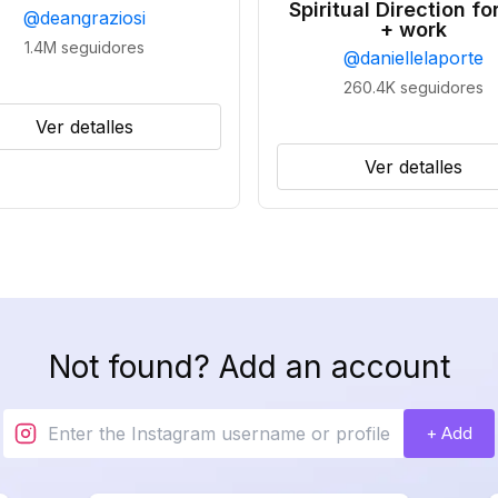
Spiritual Direction for
@
deangraziosi
+ work
1.4M
seguidores
@
daniellelaporte
260.4K
seguidores
Ver detalles
Ver detalles
Not found? Add an account
+ Add