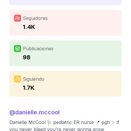
Seguidores
1.4K
Publicaciones
98
Siguiendo
1.7K
@
danielle.mccool
Danielle McCool 🩺 pediatric ER nurse 📍 pgh ✨ if
you never bleed you’re never gonna grow