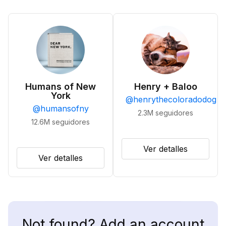
Humans of New
Henry + Baloo
York
@
henrythecoloradodog
@
humansofny
2.3M
seguidores
12.6M
seguidores
Ver detalles
Ver detalles
Not found? Add an account