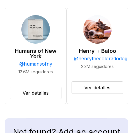
Humans of New
Henry + Baloo
York
@
henrythecoloradodog
@
humansofny
2.3M
seguidores
12.6M
seguidores
Ver detalles
Ver detalles
Not found? Add an account