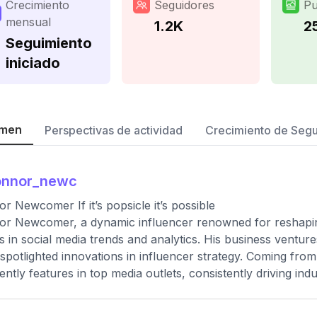
Crecimiento
Seguidores
Pu
mensual
1.2K
2
Seguimiento
iniciado
men
Perspectivas de actividad
Crecimiento de Seg
onnor_newc
r Newcomer If it’s popsicle it’s possible
r Newcomer, a dynamic influencer renowned for reshaping 
es in social media trends and analytics. His business ventur
spotlighted innovations in influencer strategy. Coming fro
ently features in top media outlets, consistently driving indu