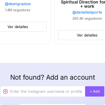
Spiritual Direction for
@
deangraziosi
+ work
1.4M
seguidores
@
daniellelaporte
260.4K
seguidores
Ver detalles
Ver detalles
Not found? Add an account
+ Add