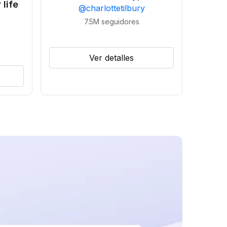
 life
@
charlottetilbury
7.5M
seguidores
Ver detalles