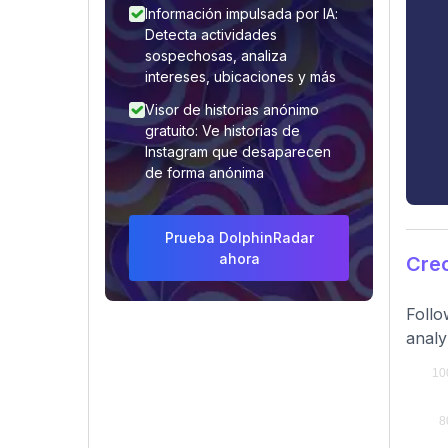
Información impulsada por IA:
Detecta actividades
sospechosas, analiza
intereses, ubicaciones y más
Visor de historias anónimo
gratuito: Ve historias de
Instagram que desaparecen
de forma anónima
Prueba DolphinRadar
ahora
Cre
Follo
analy