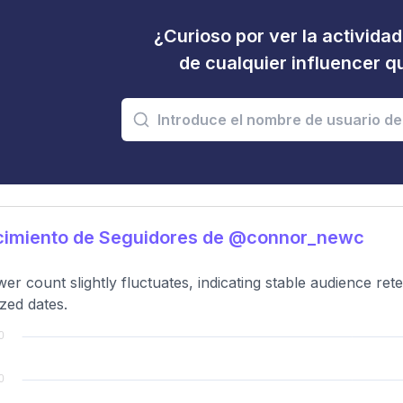
¿Curioso por ver la activida
de cualquier influencer 
cimiento de Seguidores de @connor_newc
wer count slightly fluctuates, indicating stable audience re
zed dates.