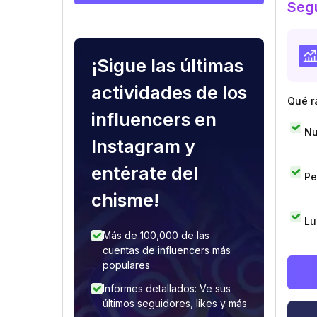
Segu
¡Sigue las últimas
actividades de los
Qué r
influencers en
Nu
Instagram y
entérate del
Pe
chisme!
Lu
Más de 100,000 de las
cuentas de influencers más
populares
Informes detallados: Ve sus
últimos seguidores, likes y más