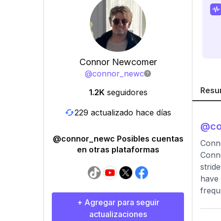
Connor Newcomer
@
connor_newc
Resu
1.2K
seguidores
229 actualizado hace días
@
c
@connor_newc Posibles cuentas
Conno
en otras plataformas
Conno
strid
have 
frequ
+ Agregar para seguir
actualizaciones