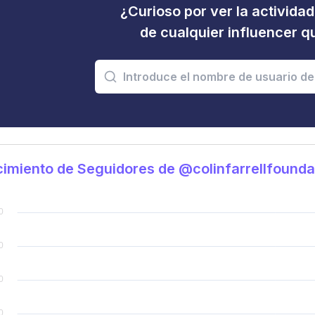
¿Curioso por ver la activida
de cualquier influencer 
imiento de Seguidores de @colinfarrellfounda