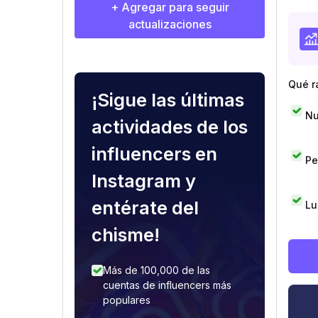
+ Agregar para seguir
actualizaciones
Qué r
¡Sigue las últimas
Nu
actividades de los
influencers en
Pe
Instagram y
entérate del
Lu
chisme!
Más de 100,000 de las
cuentas de influencers más
populares