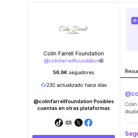
Colin Farrell Foundation
@
colinfarrellfoundation
Resu
56.9K
seguidores
230 actualizado hace días
@
co
@colinfarrellfoundation Posibles
Colin
cuentas en otras plataformas
disabil
Segu