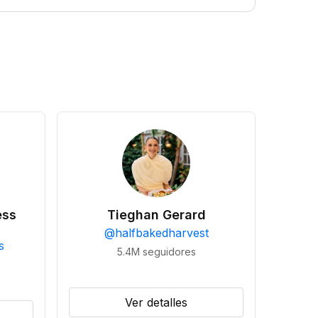
ess
Tieghan Gerard
@
halfbakedharvest
s
5.4M
seguidores
Ver detalles