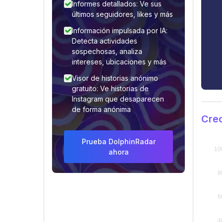
Informes detallados: Ve sus
últimos seguidores, likes y más
Información impulsada por IA:
Detecta actividades
sospechosas, analiza
intereses, ubicaciones y más
Visor de historias anónimo
gratuito: Ve historias de
Instagram que desaparecen
de forma anónima
Crec
Prueba DolphinRadar
ahora