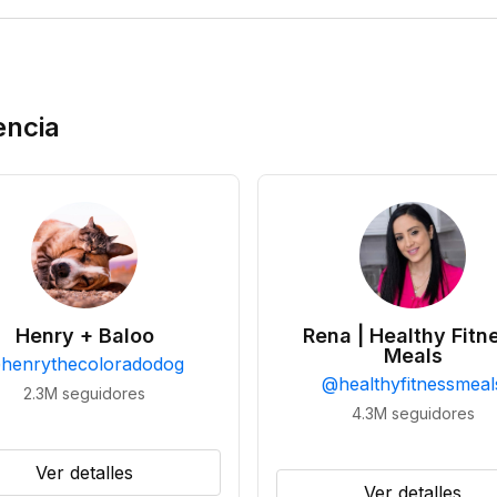
encia
Henry + Baloo
Rena | Healthy Fitn
Meals
@
henrythecoloradodog
@
healthyfitnessmeal
2.3M
seguidores
4.3M
seguidores
Ver detalles
Ver detalles