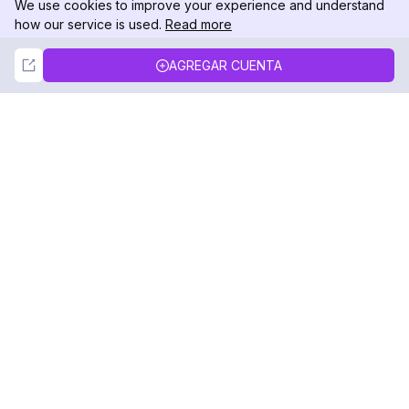
We use cookies to improve your experience and understand
how our service is used.
Read more
Not Now
Accept
AGREGAR CUENTA
DolphinRadar
Tu Rastreador Definitivo de Actividad en
Instagram
Síguenos
PRODUCTO
RECURSOS
Muestra de Análisis
Registro de Cambios