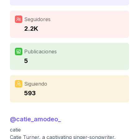
Seguidores
2.2K
Publicaciones
5
Siguiendo
593
@
catie_amodeo_
catie
Catie Turner, a captivating singer-songwriter,