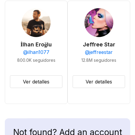
İlhan Eroğlu
Jeffree Star
@
ilhan1077
@
jeffreestar
800.0K
seguidores
12.8M
seguidores
Ver detalles
Ver detalles
Not found? Add an account