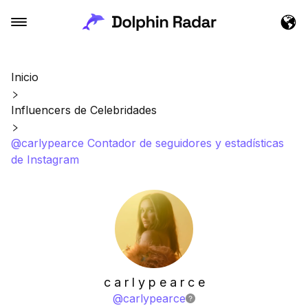
Inicio
Influencers de Celebridades
@carlypearce Contador de seguidores y estadísticas
de Instagram
c a r l y p e a r c e
@
carlypearce