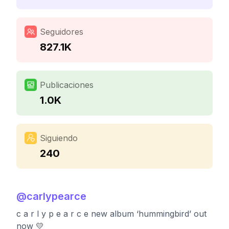
Seguidores
827.1K
Publicaciones
1.0K
Siguiendo
240
@
carlypearce
c a r l y p e a r c e new album ‘hummingbird’ out
now 💛