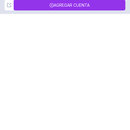
Not Now
Accept
AGREGAR CUENTA
DolphinRadar
Tu Rastreador Definitivo de Actividad en
Instagram
Síguenos
PRODUCTO
RECURSOS
Muestra de Análisis
Registro de Cambios
Precios
Blog
Contáctanos
Sobre nosotros