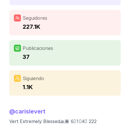
Seguidores
227.1K
Publicaciones
37
Siguiendo
1.1K
@
carislevert
Vert Extremely Blessed🙏🏾 6⃣1⃣4⃣ 222