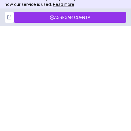
how our service is used.
Read more
Not Now
Accept
AGREGAR CUENTA
DolphinRadar
Tu Rastreador Definitivo de Actividad en
Instagram
Síguenos
PRODUCTO
RECURSOS
Muestra de Análisis
Registro de Cambios
Precios
Blog